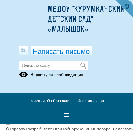
МБДОУ "КУРУМКАНСКИЙ
ДЕТСКИЙ САД"
«МАЛЫШОК»
Написать письмо
Информация для родителей
Версия для слабовидящих
Компенсация
Безопасная
за детский
перевозка
сад
детей в
Сведения об образовательной организации
автомобиле
О+правах+потребителя+при+обнаружении+в+товаре+недостатк